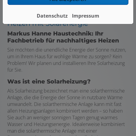
Datenschutz
Impressum
Heizen mit Solarenergie
Markus Hanne Haustechnik: Ihr
Fachbetrieb für nachhaltiges Heizen
Sie möchten die unendliche Energie der Sonne nutzen,
um in Ihrem Haus für wohlige Wärme zu sorgen? Kein
Problem! Wir planen und installieren Ihre Solarheizung
für Sie.
Was ist eine Solarheizung?
Als Solarheizung bezeichnet man eine solarthermische
Anlage, die die Energie der Sonne in nutzbare Wärme
umwandelt. Die solarthermische Anlage kann mit fast
allen Heizungsanlagen kombiniert werden – so haben
Sie auch an weniger sonnigen Tagen genug warmes
Wasser und Heizungsenergie. Idealerweise kombiniert
man die solarthermische Anlage mit einer