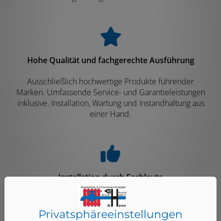
Hohe Qualität und fachgerechte Ausführung
Ausschließlich hochwertige Produkte führender
Marken. Umfassende Service- und Garantieleistungen
inklusive. Installation, Wartung und Instandhaltung aus
einer Hand.
Installation durch Fachleute
Wir koordinieren alle beteiligten Gewerke und Ämter.
Abstimmung auf ggf. vorhandene oder benötigte
Privatsphäre­einstellungen
Heizungsanlagen. Alle Arbeiten werden sorgfältig und