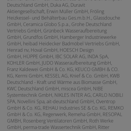
Deutschland GmbH, Duka AG, Duravit
Aktiengesellschaft, Erwin Müller GmbH, Fröling
Heizkessel- und Behälterbau Ges.m.b.H., Glassdouche
GmbH, Ceramica Globo S.p.a., Grohe Deutschland
Vertriebs GmbH, Grünbeck Wasseraufbereitung
GmbH,
Grundfos GmbH, Hamberger Industriewerke
GmbH, heibad Heidecker Badmöbel Vertriebs GmbH,
Henrad nv, Hoval GmbH, HOESCH Design
GmbH,
HÜPPE GmbH, IBC SOLAR AG, INDA SpA,
KOHLER GmbH, JUDO Wasseraufbereitung GmbH,
Franz Kaldewei GmbH & Co. KG,
KEUCO GMBH & CO.
KG, Kermi GmbH, KESSEL AG, Knief & Co. GmbH, KWB
Deutschland - Kraft und Wärme aus Biomasse GmbH,
KWC Deutschland GmbH, miscea GmbH, NIBE
Systemtechnik GmbH, NIKLES INTER AG, CARLO NOBILI
SPA, Novellini Spa, ait-deutschland GmbH, Oventrop
GmbH & Co. KG, REHAU Industries SE & Co. KG,
REMKO
GmbH & Co. KG, Regenwerk, Remeha GmbH, RESOPAL
GMBH, Rosenberg Ventilatoren GmbH, Roth Werke
GmbH, perma-trade Wassertechnik GmbH, Ritter