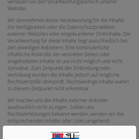
verlassen Sie den Verantwortungsbereich unserer
Website.
Wir übernehmen keine Verantwortung für die Inhalte,
die Verfügbarkeit oder die Datenschutzpraktiken
externer Websites oder eingebundener Drittinhalte. Die
Verantwortung für diese Inhalte liegt ausschließlich bei
den jeweiligen Anbietern. Eine kontinuierliche
inhaltliche Kontrolle der verlinkten Seiten oder
eingebetteten Inhalte ist uns nicht möglich und nicht
zumutbar. Zum Zeitpunkt der Einbindung oder
Verlinkung wurden die Inhalte jedoch auf mögliche
Rechtsverstöße überprüft. Rechtswidrige Inhalte waren
zu diesem Zeitpunkt nicht erkennbar.
Wir machen uns die Inhalte externer Anbieter
ausdrücklich nicht zu eigen. Sollten uns
Rechtsverletzungen bekannt werden, werden wir die
entsprechenden Inhalte oder Links umgehend
entfernen.