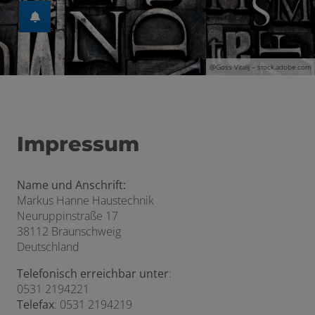
en und schließen
@G
oss Vitalij
– stock.adobe.com
Impressum
Name und Anschrift:
Markus Hanne Haustechnik
Neuruppinstraße 17
38112 Braunschweig
Deutschland
Telefonisch erreichbar unter
:
0531 2194221
Telefax
: 0531 2194219