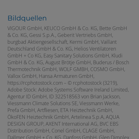
Bildquellen
VIGOUR GmbH, KEUCO GmbH & Co. KG, Bette GmbH
& Co. KG, Gessi S.p.A., Geberit Vertriebs GmbH,
burgbad Aktiengesellschaft, Kermi GmbH, Vaillant
Deutschland GmbH & Co. KG, Helios Ventilatoren
GmbH + Co KG, Easy Sanitary Solutions GmbH, Kludi
GmbH & Co. KG, August Brötje GmbH, Buderus / Bosch
Thermotechnik GmbH, WOLF GMBH, COSMO GmbH,
Vallox GmbH, Hansa Armaturen GmbH,
https://rcphotostock.com – © rcphotostock (3219),
Adobe Stock: Adobe Systems Software Ireland Limited,
Agentur ID GmbH, ID 322518563 von Brian Jackson,
Viessmann Climate Solutions SE, Viessmann Werke,
Prefa GmbH, Artfliesen, ETA Heiztechnik GmbH,
ÖkoFEN Heiztechnik GmbH,
Artelinea S.p.A,
AQUA
DESIGN GROUP, AXENT International AG,
BVC EBS
Distribution GmbH,
Conel GmbH,
CLAGE GmbH,
Dallmer GmbH + Co. KG, Danfoss GmbH, Glen Dimplex