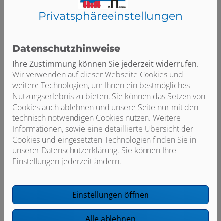
Mit Klick auf einen externen Link verlassen Sie unsere
Website. Für die Verarbeitung Ihrer Daten gilt die
Privatsphäre­einstellungen
Datenschutzerklärung der Zielseite, für die wir keine
Verantwortung oder Haftung übernehmen. Bitte
überprüfen Sie die Datenschutzrichtlinie der Zielseite,
Datenschutzhinweise
bevor Sie freiwillig personenbezogene Daten an diese
Ihre Zustimmung können Sie jederzeit widerrufen.
Website weitergeben.
Wir verwenden auf dieser Webseite Cookies und
Externe Links sind mit einem Symbol
weitere Technologien, um Ihnen ein bestmögliches
gekennzeichnet.
Erst wenn Sie auf einen externen Link
Nutzungserlebnis zu bieten. Sie können das Setzen von
klicken, werden Daten zum Linkziel übertragen. Dies ist
Cookies auch ablehnen und unsere Seite nur mit den
aufgrund des dem Internet zugrunde liegenden
technisch notwendigen Cookies nutzen. Weitere
Protokolls ((TCP/IP = TCP - Transfer Control Protocol + IP -
Informationen, sowie eine detaillierte Übersicht der
Internet Protocol) technisch notwendig. Die
Cookies und eingesetzten Technologien finden Sie in
übertragenen Daten sind insbesondere: Ihre IP-Adresse,
unserer Datenschutzerklärung. Sie können Ihre
der Zeitpunkt, zu dem Sie den Link angeklickt haben
Einstellungen jederzeit ändern.
und die Seite, auf der Sie den Link angeklickt haben.
Einstellungen öffnen
Urheberschutz
Der gesamte Inhalt dieser Website ist urheberrechtlich
Alle ablehnen