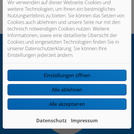
Wir verwenden auf dieser Webseite Cookies und
weitere Technologien, um Ihnen ein bestmögliches
Nutzungserlebnis zu bieten. Sie können das Setzen von
Cookies auch ablehnen und unsere Seite nur mit den
technisch notwendigen Cookies nutzen. Weitere
Informationen, sowie eine detaillierte Übersicht der
Cookies und eingesetzten Technologien finden Sie in
unserer Datenschutzerklärung. Sie können Ihre
Einstellungen jederzeit ändern.
Dein persönlicher Ansprechpartner
Einstellungen öffnen
Alle ablehnen
Alle akzeptieren
Datenschutz
Impressum