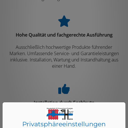
Hohe Qualität und fachgerechte Ausführung
Ausschließlich hochwertige Produkte führender
Marken. Umfassende Service- und Garantieleistungen
inklusive. Installation, Wartung und Instandhaltung aus
einer Hand.
Installation durch Fachleute
Wir koordinieren alle beteiligten Gewerke und Ämter.
Abstimmung auf ggf. vorhandene oder benötigte
Privatsphäre­einstellungen
Heizungsanlagen. Alle Arbeiten werden sorgfältig und