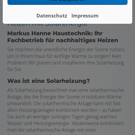
Datenschutz
Impressum
Heizen mit Solarenergie
Markus Hanne Haustechnik: Ihr
Fachbetrieb für nachhaltiges Heizen
Sie möchten die unendliche Energie der Sonne nutzen,
um in Ihrem Haus für wohlige Wärme zu sorgen? Kein
Problem! Wir planen und installieren Ihre Solarheizung
für Sie.
Was ist eine Solarheizung?
Als Solarheizung bezeichnet man eine solarthermische
Anlage, die die Energie der Sonne in nutzbare Wärme
umwandelt. Die solarthermische Anlage kann mit fast
allen Heizungsanlagen kombiniert werden – so haben
Sie auch an weniger sonnigen Tagen genug warmes
Wasser und Heizungsenergie. Idealerweise kombiniert
man die solarthermische Anlage mit einer