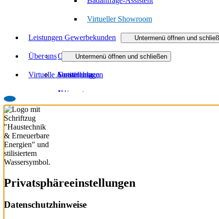
Badanfrage-Assistent
Virtueller Showroom
Leistungen Gewerbekunden
Untermenü öffnen und schlie
Über uns
Objekt- und Anlagenbau
Untermenü öffnen und schließen
Virtuelle Ausstellung
Sanitäranlagen
Unternehmen
Heizsysteme
Jobs
Regenerative Energien
Ausbildung
Zertifikate
Partner
Downloads
Privatsphäre­einstellungen
Datenschutzhinweise