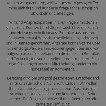
können wir garan­tieren, weil wir unsere zuge­sag­ten Ter­
mine ein­hal­ten und Kunden­aufträge schnellst­möglich
abwi­ckeln und erle­digen.
Wir sind Ansprechpartner in allen Fragen, mit denen
sich unsere Kunden beschäftigen, auch über die Sanitär-
und Heizungs­technik hinaus. Produkte aus unserem
Shop werden auf Wunsch aus­gelie­fert, ange­schlos­sen
und in Betrieb genom­men. Altgeräte können gerne über
uns entsorgt werden. Inno­vatio­nen gegen­über sind wir
aufge­schlossen. Sie bekommen die neuesten Produkte
und Techno­logien von uns gelie­fert oder montiert. Stän­
dige Schu­lungen unserer Mitar­beiter garan­tieren ein
hohes Maß an Kompetenz.
Beratung wird bei uns groß geschrieben. Entscheidend
ist für uns nämlich die Nähe zum Kunden. Wir wollen
Ihnen von der Planungsphase bis zum Abschluss der
Arbeiten partnerschaftlich und kompetent zur Seite
stehen. Bei Fragen stehen wir Ihnen daher jederzeit
gerne zur Verfügung!