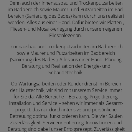
Denn auch der Innen­aus­bau und Trocken­putz­arbeiten
im Bad­bereich sowie Maurer- und Putz­arbei­ten im Bad­
bereich (Sanie­rung des Bades) kann durch uns rea­li­siert
werden. Alles aus einer Hand. Dafür bieten wir Platten-,
Fliesen- und Mosaik­verle­gung durch unseren eigenen
Fliesen­leger an.
Innenausbau und Trockenputzarbeiten im Badbereich
sowie Maurer und Putzarbeiten im Badbereich
(Sanierung des Bades ), Alles aus einer Hand. Planung,
Beratung und Realisation der Energie- und
Gebäudetechnik.
Ob Wartungs­arbeiten oder Kunden­dienst im Bereich
der Haustechnik, wir sind mit unserem Service immer
für Sie da. Alle Bereiche – Bera­tung, Projek­tierung,
Instal­lation und Ser­vice – sehen wir immer als Gesamt­
projekt, das nur durch inten­sive und persön­liche
Betreu­ung opti­mal funktio­nieren kann. Die vier Säulen
Zuver­lässig­keit, Service­orien­tierung, Inno­vatio­nen und
Bera­tung sind dabei unser Erfolgs­rezept. Zuver­lässig­keit