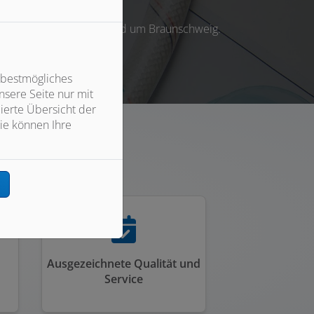
nierung und Wartung in und um Braunschweig.
 bestmögliches
sere Seite nur mit
ierte Übersicht der
ie können Ihre
ik
n
Ausgezeichnete Qualität und
Service