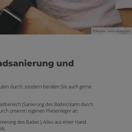
©
SkyLine - stock.adobe.com
adsanierung und
bauten durch, sondern beraten Sie auch gerne
ad­bereich (Sanie­rung des Bades) kann durch
 durch unseren eigenen Fliesen­leger an.
erung des Bades ), Alles aus einer Hand.
nik.