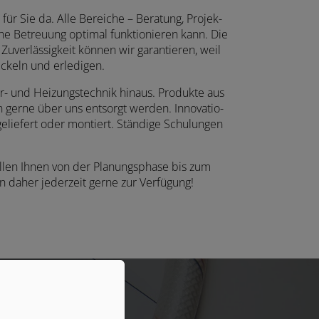
r Sie da. Alle Bereiche – Bera­tung, Projek­
che Betreu­ung opti­mal funktio­nieren kann. Die
 Zuver­lässig­keit können wir garan­tieren, weil
­ckeln und erle­digen.
r- und Heizungs­technik hinaus. Produkte aus
 gerne über uns entsorgt werden. Inno­vatio­
ie­fert oder montiert. Stän­dige Schu­lungen
llen Ihnen von der Planungsphase bis zum
n daher jederzeit gerne zur Verfügung!