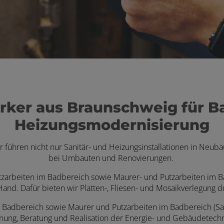
rker aus Braunschweig für B
Heizungsmodernisierung
r führen nicht nur Sanitär- und Heizungsinstallationen in Neu
bei Umbauten und Renovierungen.
z­arbeiten im Bad­bereich sowie Maurer- und Putz­arbei­ten im B
r Hand. Dafür bieten wir Platten-, Fliesen- und Mosaik­verle­gung
Badbereich sowie Maurer und Putzarbeiten im Badbereich (Sani
nung, Beratung und Realisation der Energie- und Gebäudetech