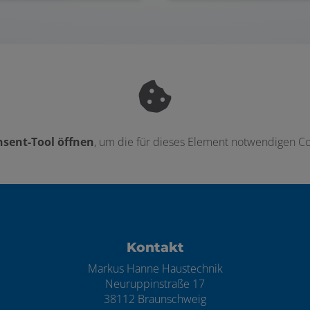
sent-Tool öffnen
, um die für dieses Element notwendigen Co
ten
Kontakt
Markus Hanne Haustechnik
Neuruppinstraße 17
38112 Braunschweig