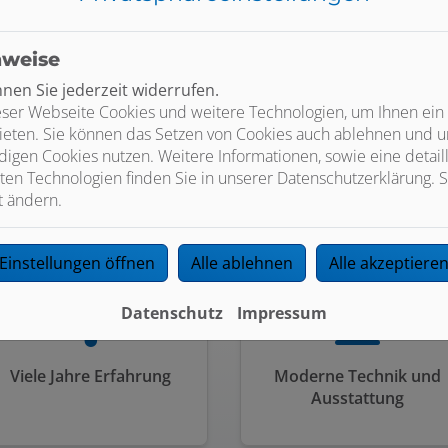
Professionelle Betreuung
r Sie da. Wir betreuen Gewerbe- und Privatkunden bei Bau, Sa
nweise
en Sie jederzeit widerrufen.
ser Webseite Cookies und weitere Technologien, um Ihnen ein
ieten. Sie können das Setzen von Cookies auch ablehnen und un
igen Cookies nutzen. Weitere Informationen, sowie eine detaill
ten Technologien finden Sie in unserer Datenschutzerklärung. S
t ändern.
ute Gründe für Markus Hanne Haustechn
Einstellungen öffnen
Alle ablehnen
Alle akzeptiere
Datenschutz
Impressum
Viele Jahre Erfahrung
Moderne Technik und
Ausstattung