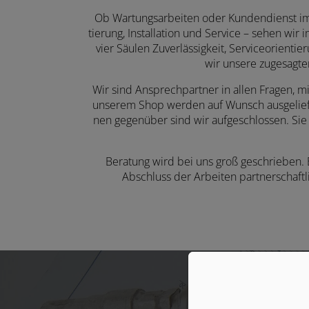
Ob Wartungs­arbeiten oder Kunden­dienst im 
tierung, Instal­lation und Ser­vice – sehen wir
vier Säulen Zuver­lässig­keit, Service­orien­ti
wir unsere zuge­sag­t
Wir sind Ansprechpartner in allen Fragen, m
unserem Shop werden auf Wunsch aus­gelie­fe
nen gegen­über sind wir aufge­schlossen. Si
Beratung wird bei uns groß geschrieben.
Abschluss der Arbeiten partnerschaftl