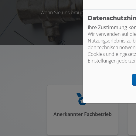
Wenn Sie uns brauchen, sind wir schnell fü
Datenschutzhi
Ihre Zustimmung könn
Wir verwenden auf die
Nutzungserlebnis zu b
den technisch notwend
Cookies und eingesetz
Einstellungen jederzei
G
Anerkannter Fachbetrieb