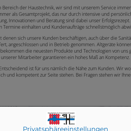
Bereich der Haustechnik, wir sind mit unserem Service immer fü
 immer als Gesamt­projekt, das nur durch inten­sive und persön­li
erung, Inno­vatio­nen und Bera­tung sind dabei unser Erfolgs­rezept.
en Ter­mine ein­hal­ten und Kunden­aufträge schnellst­möglich abwi
it denen sich unsere Kunden beschäftigen, auch über die Sanitä
rt, ange­schlos­sen und in Betrieb genom­men. Altgeräte können
e bekommen die neuesten Produkte und Techno­logien von uns gel
unserer Mitar­beiter garan­tieren ein hohes Maß an Kompetenz.
 Entscheidend ist für uns nämlich die Nähe zum Kunden. Wir wo
ich und kompetent zur Seite stehen. Bei Fragen stehen wir Ihne
Privatsphäre­einstellungen