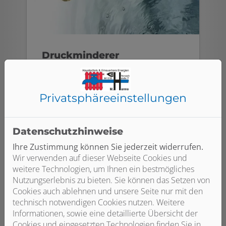
Druckminderer
Durch Druckminderer wird es möglich,
den Trinkwasserdruck im Haus trotz
Privatsphäre­einstellungen
unterschiedlicher Drücke auf der
Eingangsseite auf ein gleichmäßiges
Niveau zu regeln. Ist der Druck zu hoch,
Datenschutzhinweise
wirkt sich das negativ auf den
Ihre Zustimmung können Sie jederzeit widerrufen.
Wasserverbrauch und die
Wir verwenden auf dieser Webseite Cookies und
Geräuschentwicklung in den Armaturen
weitere Technologien, um Ihnen ein bestmögliches
aus. Weiterer Vorteil: Schäden durch
Nutzungserlebnis zu bieten. Sie können das Setzen von
Überdruck, wie z. B. Rohrbrüche,
Cookies auch ablehnen und unsere Seite nur mit den
werden vermieden.
technisch notwendigen Cookies nutzen. Weitere
Informationen, sowie eine detaillierte Übersicht der
Cookies und eingesetzten Technologien finden Sie in