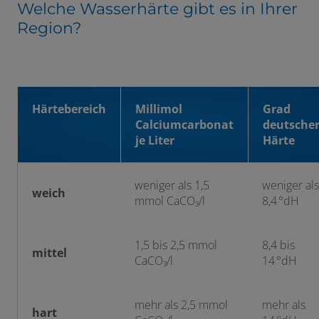
Welche Wasserhärte gibt es in Ihrer
Region?
Härtebereich
Millimol
Grad
Calciumcarbonat
deutsche
je Liter
Härte
weniger als 1,5
weniger als
weich
mmol CaCO₃/l
8,4 °dH
1,5 bis 2,5 mmol
8,4 bis
mittel
CaCO₃/l
14 °dH
mehr als 2,5 mmol
mehr als
hart