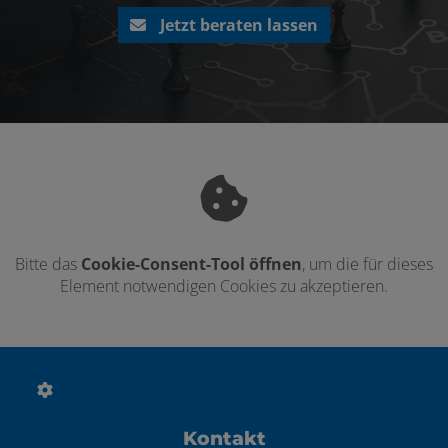
Jetzt beraten lassen
Bitte das
Cookie-Consent-Tool öffnen
, um die für dieses
Element notwendigen Cookies zu akzeptieren.
Footer - Kontaktdaten und Öffnungszei
Kontakt