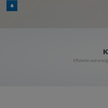
en und schließen
K
Effiziente und ener