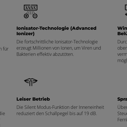
Ionisator-Technologie (Advanced
Win
Ionizer)
Bel
Die fortschrittliche Ionisator-Technologie
Durc
erzeugt Millionen von Ionen, um Viren und
oben
 für
Bakterien effektiv abzutöten.
verm
mögl
Leiser Betrieb
Spr
Die Silent Modus-Funktion der Inneneinheit
Über
die
reduziert den Schallpegel bis auf 19 dB.
Steu
r
Fern
d